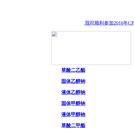
我司顺利参加2016年C
草酸二乙酯
固体乙醇钠
液体乙醇钠
固体甲醇钠
液体甲醇钠
草酸二甲酯